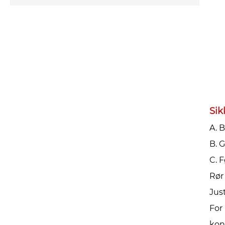
Sik
A. 
‌B.
‌C.
Rør
Jus
For
kon