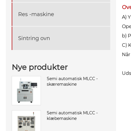
Ove
Res -maskine
A) 
Ope
b) 
Sintring ovn
C) 
Når
Nye produkter
Uds
Semi automatisk MLCC -
skæremaskine
Semi automatisk MLCC -
klæbemaskine