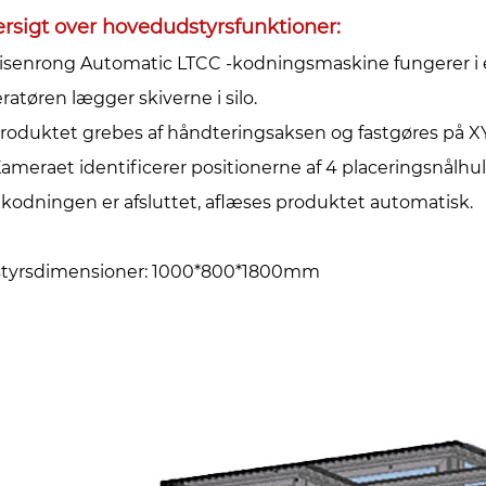
rsigt over hovedudstyrsfunktioner:
Yisenrong Automatic LTCC -kodningsmaskine fungerer i e
ratøren lægger skiverne i silo.
Produktet grebes af håndteringsaksen og fastgøres på 
Kameraet identificerer positionerne af 4 placeringsnålhu
 kodningen er afsluttet, aflæses produktet automatisk.
tyrsdimensioner: 1000*800*1800mm