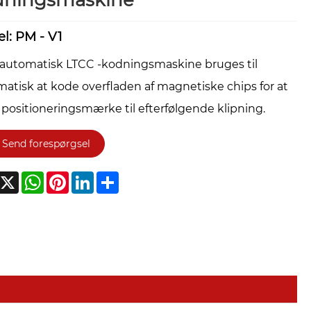
dningsmaskine
l: PM - V1
automatisk LTCC -kodningsmaskine bruges til
atisk at kode overfladen af ​​magnetiske chips for at
positioneringsmærke til efterfølgende klipning.
Send forespørgsel
acebook
X
WhatsApp
Pinterest
LinkedIn
Share