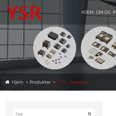
HJEM
OM OS
P
Hjem
Produkter
LTCC -maskine