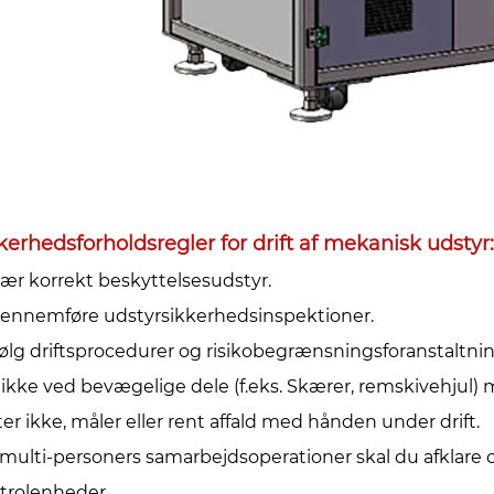
kerhedsforholdsregler for drift af mekanisk udstyr: 
Bær korrekt beskyttelsesudstyr.‌
 Gennemføre udstyrsikkerhedsinspektioner.‌
 Følg driftsprocedurer og risikobegrænsningsforanstaltning
 ikke ved bevægelige dele (f.eks. Skærer, remskivehjul
ter ikke, måler eller rent affald med hånden under drift.
 multi-personers samarbejdsoperationer skal du afklare op
trolenheder.