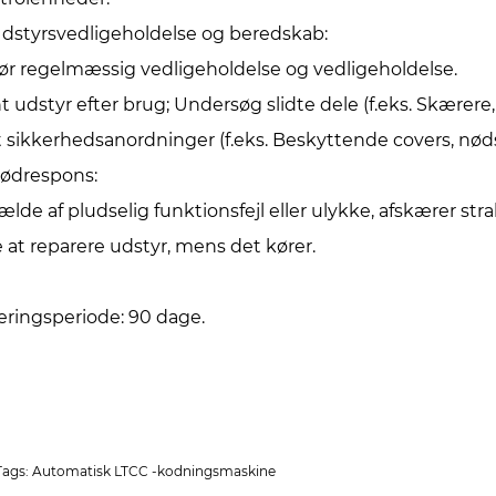
Udstyrsvedligeholdelse og beredskab: ‌
ør regelmæssig vedligeholdelse og vedligeholdelse.
t udstyr efter brug; Undersøg slidte dele (f.eks. Skærere, 
t sikkerhedsanordninger (f.eks. Beskyttende covers, nøds
Nødrespons: ‌
ilfælde af pludselig funktionsfejl eller ulykke, afskære
e at reparere udstyr, mens det kører.
eringsperiode: 90 dage.
Tags: Automatisk LTCC -kodningsmaskine