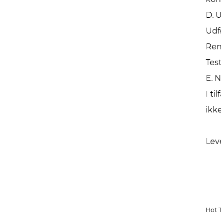
D. 
Udf
Ren
Tes
E. 
I t
ikk
Lev
Hot 