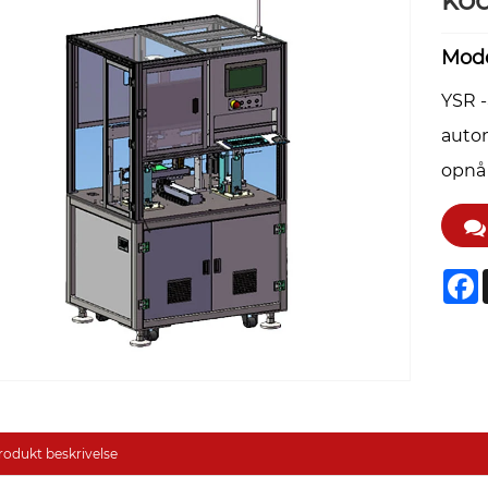
ko
Mode
YSR -
autom
opnå 
F
rodukt beskrivelse