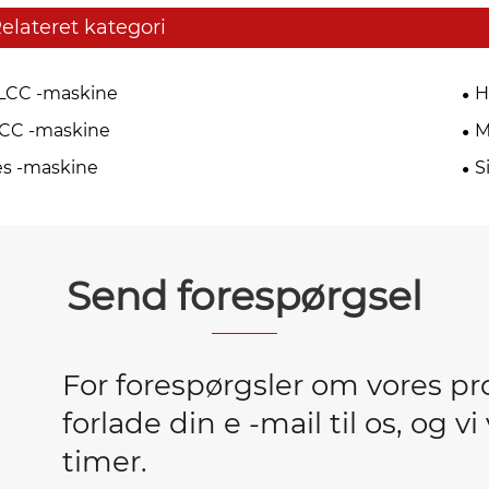
elateret kategori
LCC -maskine
H
CC -maskine
M
s -maskine
S
Send forespørgsel
For forespørgsler om vores prod
forlade din e -mail til os, og v
timer.