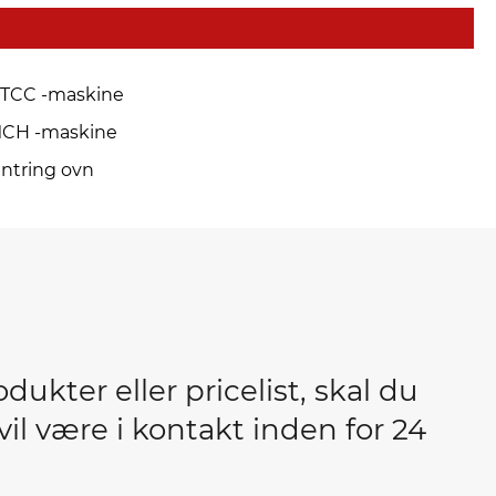
TCC -maskine
CH -maskine
intring ovn
ukter eller pricelist, skal du
i vil være i kontakt inden for 24