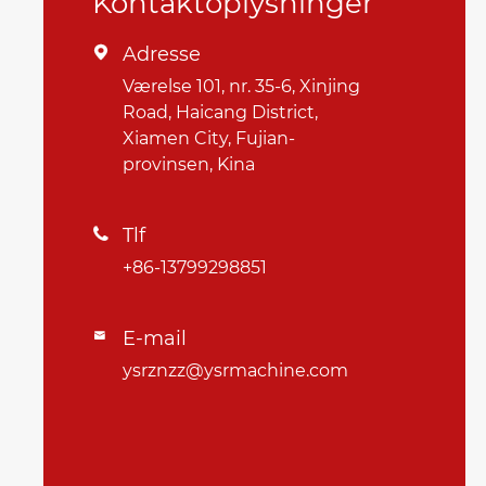
Kontaktoplysninger
Adresse

Værelse 101, nr. 35-6, Xinjing
Road, Haicang District,
Xiamen City, Fujian-
provinsen, Kina
Tlf

+86-13799298851
E-mail

ysrznzz@ysrmachine.com