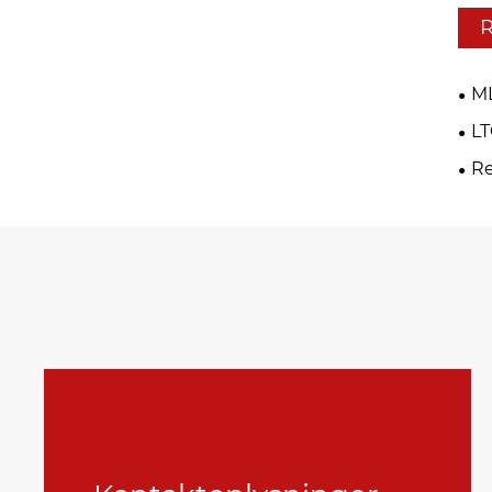
R
M
LT
Re