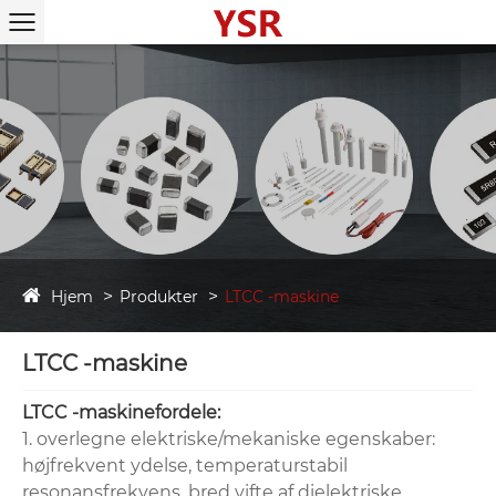
Hjem
Produkter
LTCC -maskine
LTCC -maskine
LTCC -maskinefordele‌:
1. overlegne elektriske/mekaniske egenskaber:
højfrekvent ydelse, temperaturstabil
resonansfrekvens, bred vifte af dielektriske