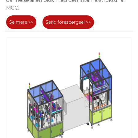
dannelse af en blok med den interne struktur af
MCC.
Se mere >>
Send forespørgsel >>